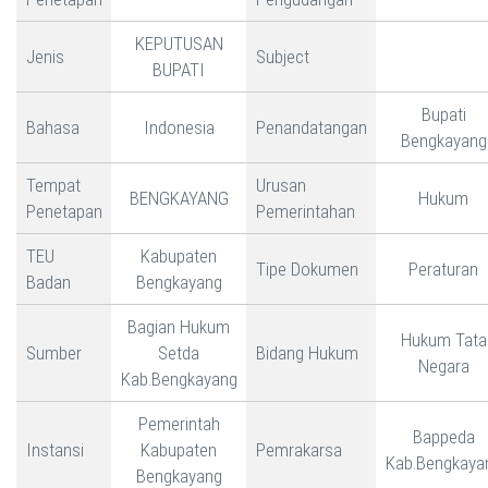
KEPUTUSAN
Jenis
Subject
BUPATI
Bupati
Bahasa
Indonesia
Penandatangan
Bengkayang
Tempat
Urusan
BENGKAYANG
Hukum
Penetapan
Pemerintahan
TEU
Kabupaten
Tipe Dokumen
Peraturan
Badan
Bengkayang
Bagian Hukum
Hukum Tata
Sumber
Setda
Bidang Hukum
Negara
Kab.Bengkayang
Pemerintah
Bappeda
Instansi
Kabupaten
Pemrakarsa
Kab.Bengkaya
Bengkayang