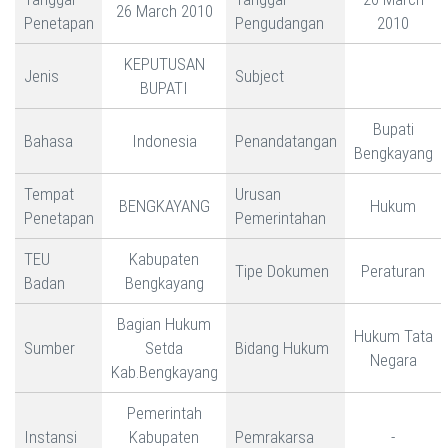
26 March 2010
Penetapan
Pengudangan
2010
KEPUTUSAN
Jenis
Subject
BUPATI
Bupati
Bahasa
Indonesia
Penandatangan
Bengkayang
Tempat
Urusan
BENGKAYANG
Hukum
Penetapan
Pemerintahan
TEU
Kabupaten
Tipe Dokumen
Peraturan
Badan
Bengkayang
Bagian Hukum
Hukum Tata
Sumber
Setda
Bidang Hukum
Negara
Kab.Bengkayang
Pemerintah
Instansi
Kabupaten
Pemrakarsa
-